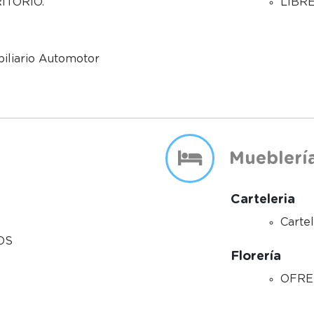
LIBR
ITORIO.
iliario Automotor
Mueblería
Carteleria
Carte
OS
Florería
OFRE