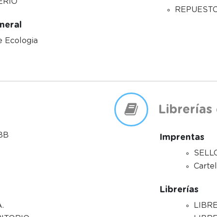
ERIO
REPUESTO
neral
e Ecologia
Librerías
IBB
Imprentas
SELL
Carte
Librerías
LIBR
.