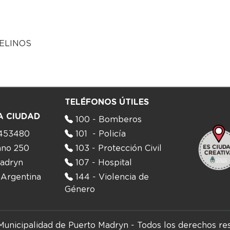
ELINOS
TELÉFONOS ÚTILES
A CIUDAD
100 - Bomberos
453480
101 - Policía
ano 250
103 - Protección Civil
adryn
107 - Hospital
 Argentina
144 - Violencia de
Género
Municipalidad de Puerto Madryn
-
Todos los derechos re