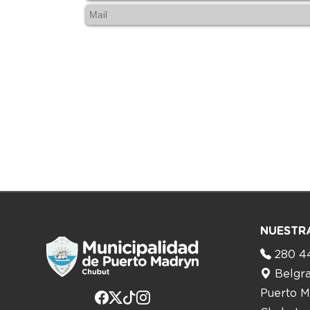
NUESTR
280 4
Belgr
Puerto M