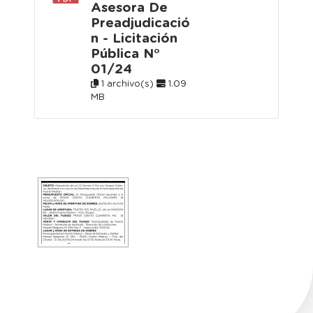
Asesora De
Preadjudicació
n - Licitación
Pública N°
01/24
1 archivo(s)
1.09
MB