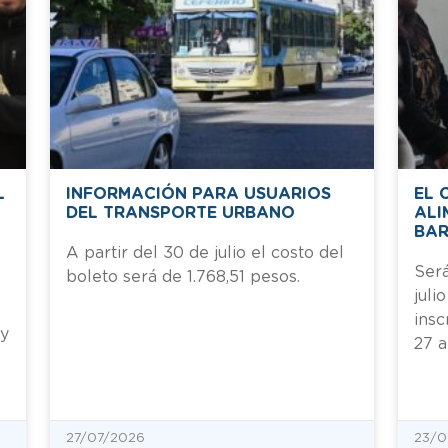
L
INFORMACIÓN PARA USUARIOS
EL 
DEL TRANSPORTE URBANO
ALI
BAR
A partir del 30 de julio el costo del
Será
boleto será de 1.768,51 pesos.
juli
insc
 y
27 a
27/07/2026
23/0