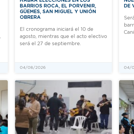
HABRÁ ELECCIONES EN LOS
NUE
BARRIOS ROCA, EL PORVENIR,
DE 
GÜEMES, SAN MIGUEL Y UNIÓN
OBRERA
Será
barr
El cronograma iniciará el 10 de
Cani
,
agosto, mientras que el acto electivo
será el 27 de septiembre.
04/08/2026
04/