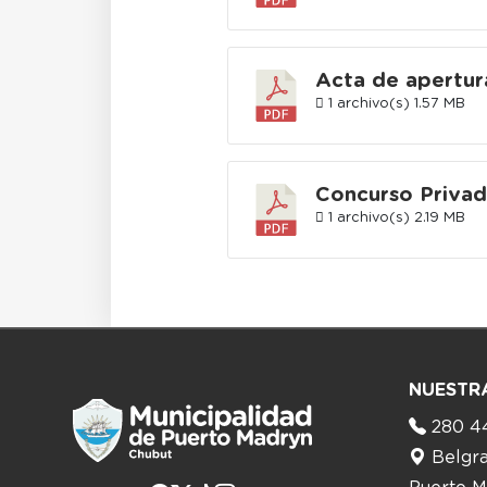
Acta de apertur
1 archivo(s)
1.57 MB
Concurso Privad
1 archivo(s)
2.19 MB
NUESTR
280 4
Belgr