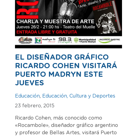
EL DISEÑADOR GRÁFICO
RICARDO COHEN VISITARÁ
PUERTO MADRYN ESTE
JUEVES
Educación
,
Educación, Cultura y Deportes
23 febrero, 2015
Ricardo Cohen, más conocido como
«Rocambole», diseñador gráfico argentino
y profesor de Bellas Artes, visitará Puerto