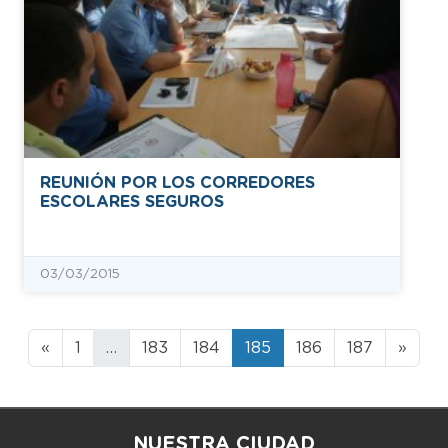
REUNIÓN POR LOS CORREDORES
ESCOLARES SEGUROS
03/03/2015
«
1
…
183
184
185
186
187
»
NUESTRA CIUDAD