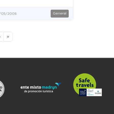
General
/05/2008
5
»