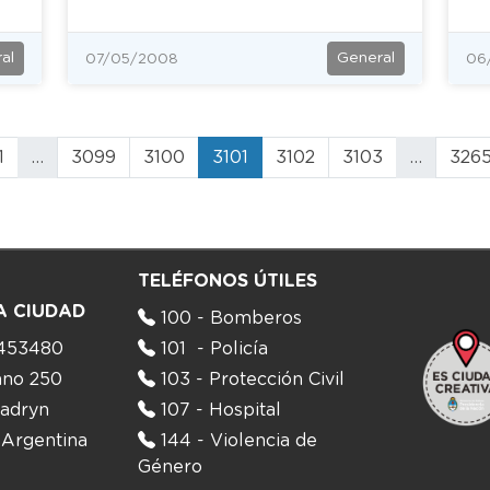
al
General
07/05/2008
06
1
…
3099
3100
3101
3102
3103
…
326
TELÉFONOS ÚTILES
A CIUDAD
100 - Bomberos
453480
101 - Policía
ano 250
103 - Protección Civil
adryn
107 - Hospital
 Argentina
144 - Violencia de
Género