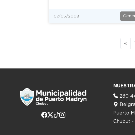
Gener
07/05/2008
«
NUESTR
280 4
Belgr
Puerto M
Chubut -