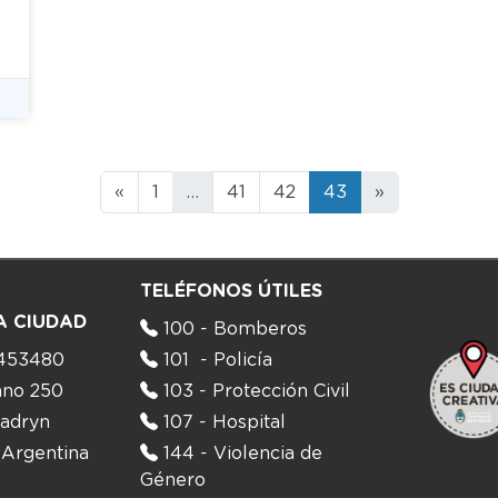
«
1
…
41
42
43
»
TELÉFONOS ÚTILES
A CIUDAD
100 - Bomberos
453480
101 - Policía
ano 250
103 - Protección Civil
adryn
107 - Hospital
 Argentina
144 - Violencia de
Género