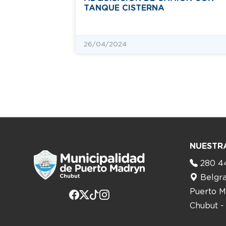
TANQUE CISTERNA
26/04/2024
NUESTR
280 4
Belgr
Puerto M
Chubut -