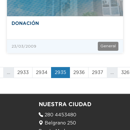
DONACIÓN
General
23/03/2009
…
2933
2934
2935
2936
2937
…
326
NUESTRA CIUDAD
280 4453480
Belgrano 250